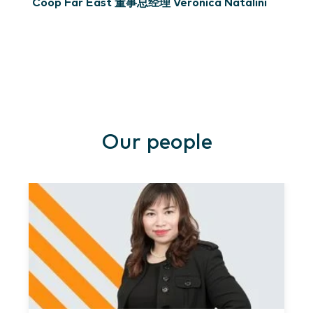
Coop Far East 董事总经理 Veronica Natalini
Our people