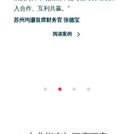
迅速
入合作、互利共赢。”
苏州均灏首席财务官 张德宝
一路
阅读案例
提供
恒可
。”
hou