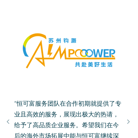
“恒
的支
还提
行开
启动
Gob
选择
制、
Gobi
Baasa
实体公
“恒可富服务团队在合作初期就提供了专
。恒
业且高效的服务，展现出极大的热请，
指导
给予了高品质企业服务。希望我们在今
骤，
后的海外市场拓展中能与恒可富继续深