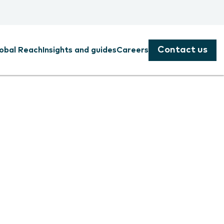
Contact us
obal Reach
Insights and guides
Careers