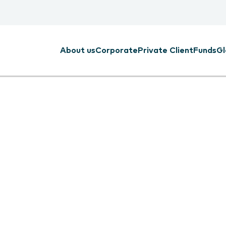
About us
Corporate
Private Client
Funds
Gl