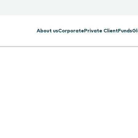
About us
Corporate
Private Client
Funds
Gl